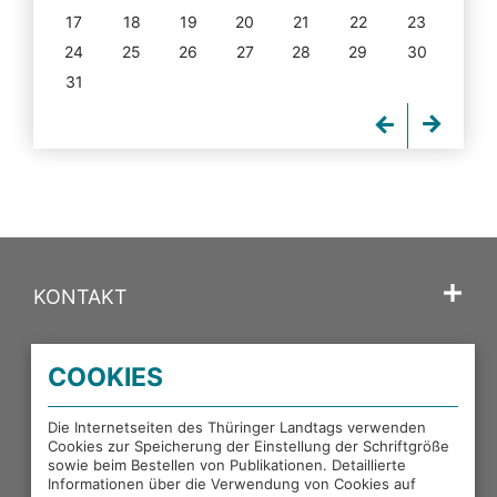
17
18
19
20
21
22
23
24
25
26
27
28
29
30
31
KONTAKT
SPRACHE
COOKIES
PORTALE DES THÜRINGER LANDTAGS
Die Internetseiten des Thüringer Landtags verwenden
Cookies zur Speicherung der Einstellung der Schriftgröße
sowie beim Bestellen von Publikationen. Detaillierte
EXTERNE LINKS
Informationen über die Verwendung von Cookies auf