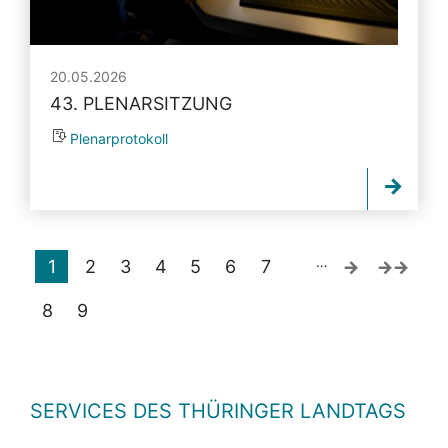
20.05.2026
43. PLENARSITZUNG
Plenarprotokoll
…
1
2
3
4
5
6
7
8
9
SERVICES DES THÜRINGER LANDTAGS