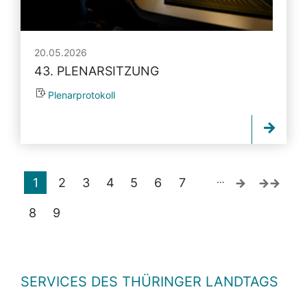
20.05.2026
43. PLENARSITZUNG
Plenarprotokoll
…
1
2
3
4
5
6
7
8
9
SERVICES DES THÜRINGER LANDTAGS