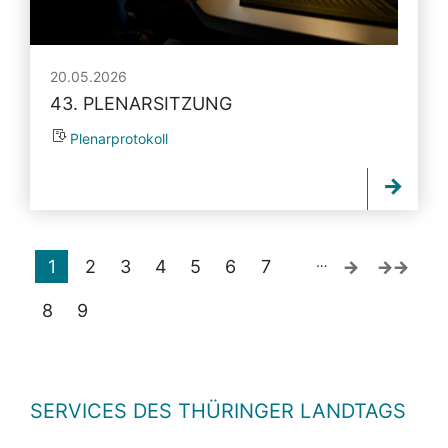
20.05.2026
43. PLENARSITZUNG
Plenarprotokoll
…
1
2
3
4
5
6
7
8
9
SERVICES DES THÜRINGER LANDTAGS