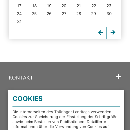
17
18
19
20
21
22
23
24
25
26
27
28
29
30
31
KONTAKT
SPRACHE
COOKIES
PORTALE DES THÜRINGER LANDTAGS
Die Internetseiten des Thüringer Landtags verwenden
Cookies zur Speicherung der Einstellung der Schriftgröße
sowie beim Bestellen von Publikationen. Detaillierte
EXTERNE LINKS
Informationen über die Verwendung von Cookies auf