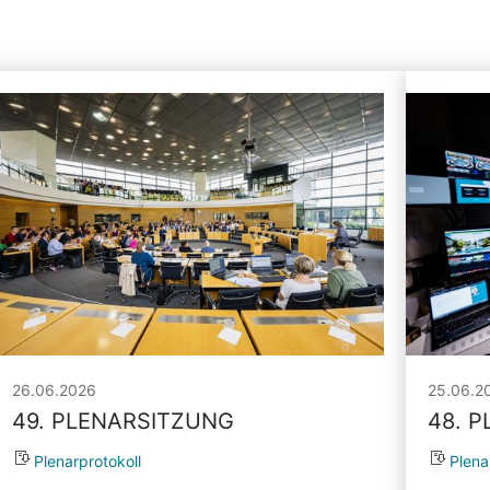
26.06.2026
25.06.2
49. PLENARSITZUNG
48. 
Plenarprotokoll
Plena