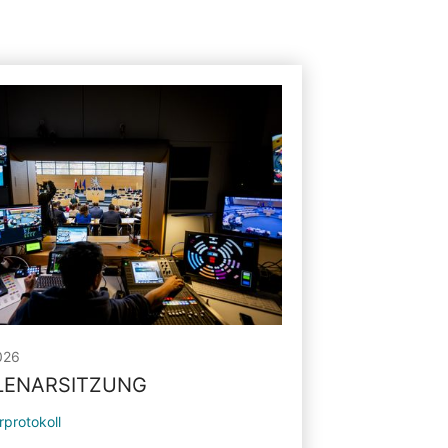
026
PLENARSITZUNG
rprotokoll