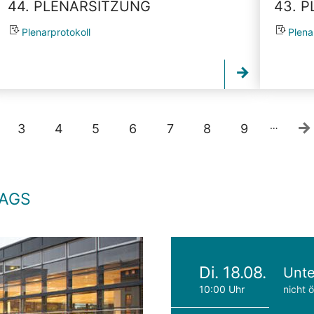
44. PLENARSITZUNG
43. 
Plenarprotokoll
Plena
…
3
4
5
6
7
8
9
TAGS
Di. 18.08.
Unte
10:00 Uhr
nicht ö