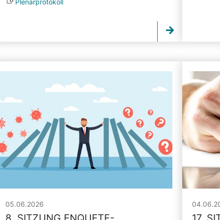
Plenarprotokoll
05.06.2026
04.06.2
8. SITZUNG ENQUETE-
17. S