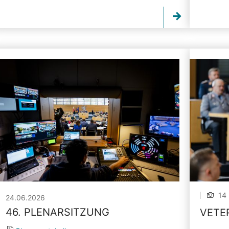
14 
24.06.2026
46. PLENARSITZUNG
VETE