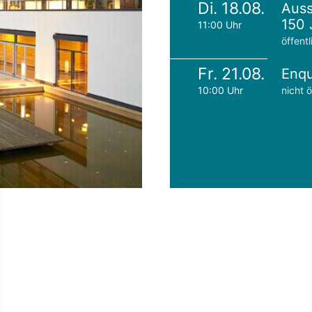
Di. 18.08.
Auss
150 
11:00 Uhr
öffentl
Fr. 21.08.
Enqu
10:00 Uhr
nicht ö