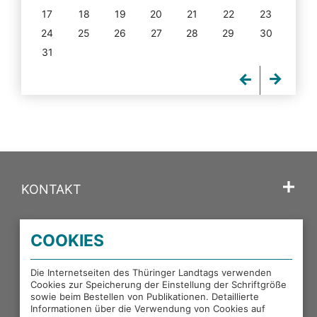
17
18
19
20
21
22
23
24
25
26
27
28
29
30
31
KONTAKT
SPRACHE
COOKIES
PORTALE DES THÜRINGER LANDTAGS
Die Internetseiten des Thüringer Landtags verwenden
Cookies zur Speicherung der Einstellung der Schriftgröße
sowie beim Bestellen von Publikationen. Detaillierte
EXTERNE LINKS
Informationen über die Verwendung von Cookies auf