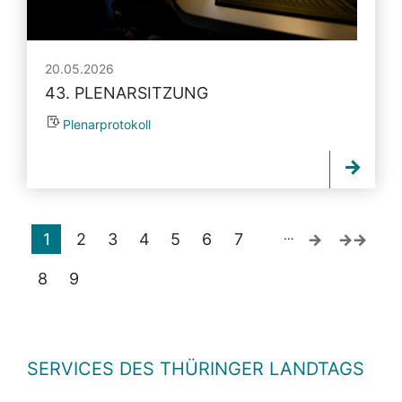
20.05.2026
43. PLENARSITZUNG
Plenarprotokoll
…
1
2
3
4
5
6
7
8
9
SERVICES DES THÜRINGER LANDTAGS