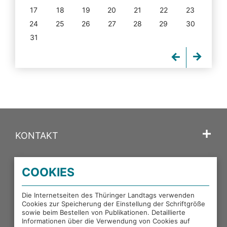
17
18
19
20
21
22
23
24
25
26
27
28
29
30
31
KONTAKT
SPRACHE
COOKIES
PORTALE DES THÜRINGER LANDTAGS
Die Internetseiten des Thüringer Landtags verwenden
Cookies zur Speicherung der Einstellung der Schriftgröße
sowie beim Bestellen von Publikationen. Detaillierte
EXTERNE LINKS
Informationen über die Verwendung von Cookies auf