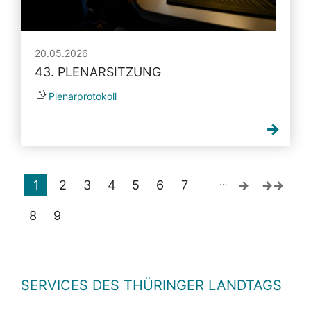
20.05.2026
43. PLENARSITZUNG
Plenarprotokoll
…
1
2
3
4
5
6
7
8
9
SERVICES DES THÜRINGER LANDTAGS