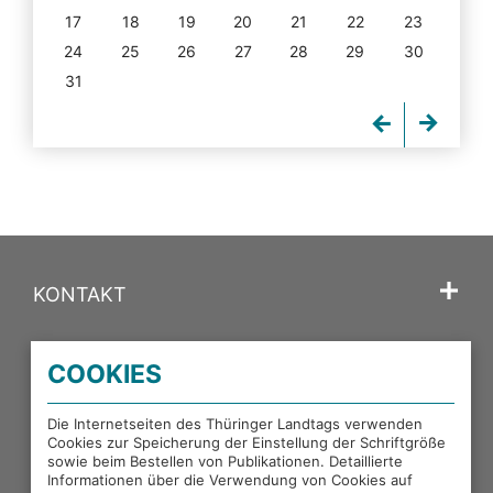
17
18
19
20
21
22
23
24
25
26
27
28
29
30
31
KONTAKT
SPRACHE
COOKIES
PORTALE DES THÜRINGER LANDTAGS
Die Internetseiten des Thüringer Landtags verwenden
Cookies zur Speicherung der Einstellung der Schriftgröße
sowie beim Bestellen von Publikationen. Detaillierte
EXTERNE LINKS
Informationen über die Verwendung von Cookies auf