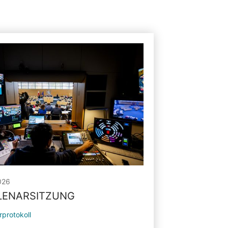
026
PLENARSITZUNG
rprotokoll