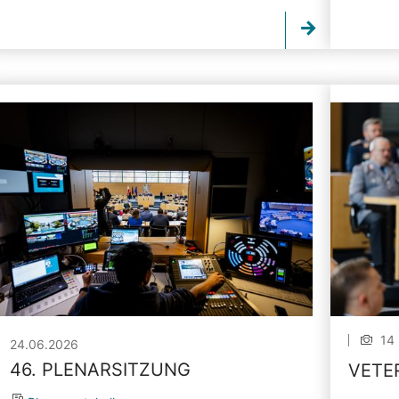
14 
24.06.2026
46. PLENARSITZUNG
VETE