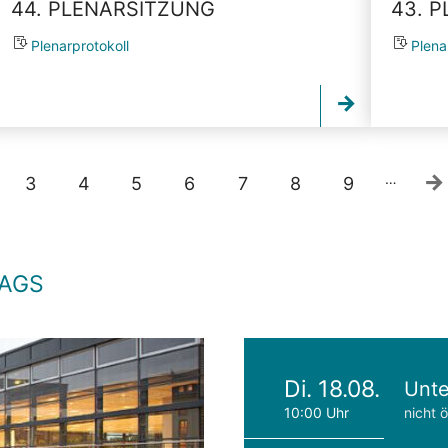
44. PLENARSITZUNG
43. 
Plenarprotokoll
Plena
…
3
4
5
6
7
8
9
TAGS
Di. 18.08.
Unte
10:00 Uhr
nicht ö