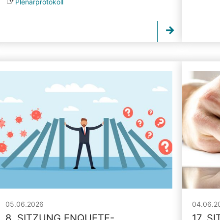
Plenarprotokoll
05.06.2026
04.06.2
8. SITZUNG ENQUETE-
17. S