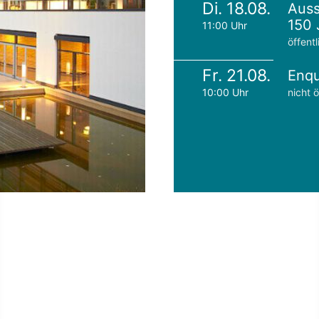
Di. 18.08.
Auss
150 
11:00 Uhr
öffentl
Fr. 21.08.
Enqu
10:00 Uhr
nicht ö