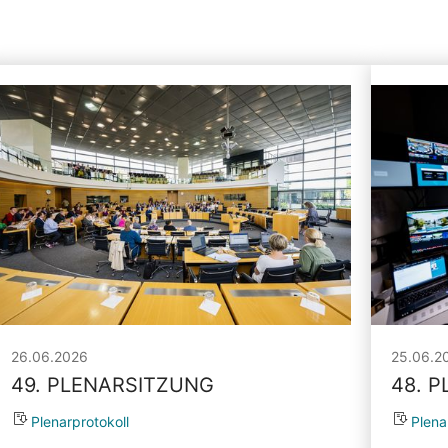
26.06.2026
25.06.2
49. PLENARSITZUNG
48. 
Plenarprotokoll
Plena