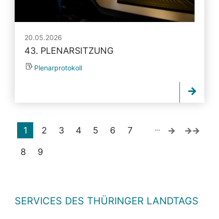
20.05.2026
43. PLENARSITZUNG
Plenarprotokoll
…
1
2
3
4
5
6
7
8
9
SERVICES DES THÜRINGER LANDTAGS