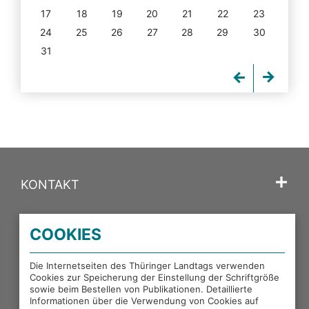
17
18
19
20
21
22
23
24
25
26
27
28
29
30
31
KONTAKT
SPRACHE
COOKIES
PORTALE DES THÜRINGER LANDTAGS
Die Internetseiten des Thüringer Landtags verwenden
Cookies zur Speicherung der Einstellung der Schriftgröße
sowie beim Bestellen von Publikationen. Detaillierte
EXTERNE LINKS
Informationen über die Verwendung von Cookies auf