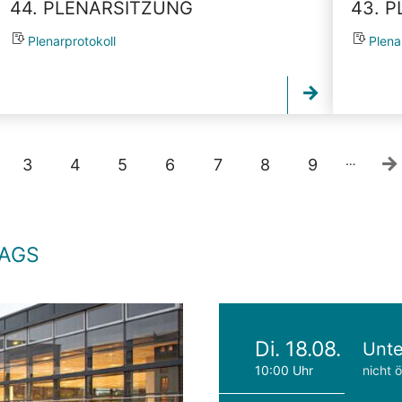
44. PLENARSITZUNG
43. 
Plenarprotokoll
Plena
…
3
4
5
6
7
8
9
TAGS
Di. 18.08.
Unte
10:00 Uhr
nicht ö