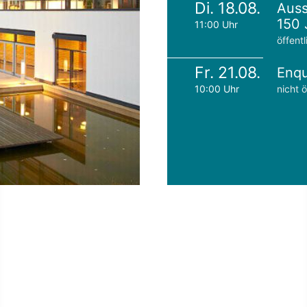
Di. 18.08.
Auss
150 
11:00 Uhr
öffentl
Fr. 21.08.
Enqu
10:00 Uhr
nicht ö