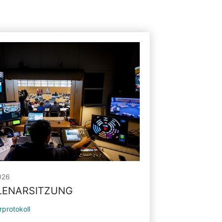
026
PLENARSITZUNG
rprotokoll