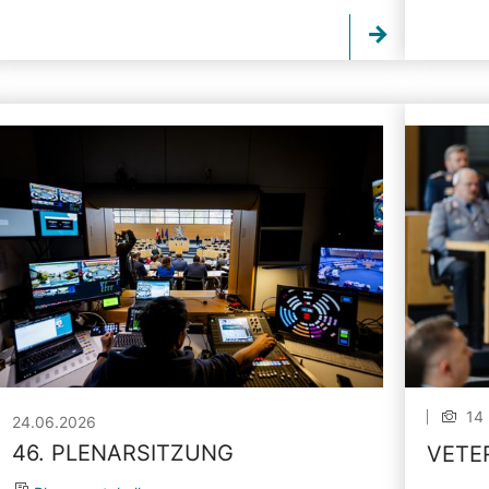
14 
24.06.2026
46. PLENARSITZUNG
VETE