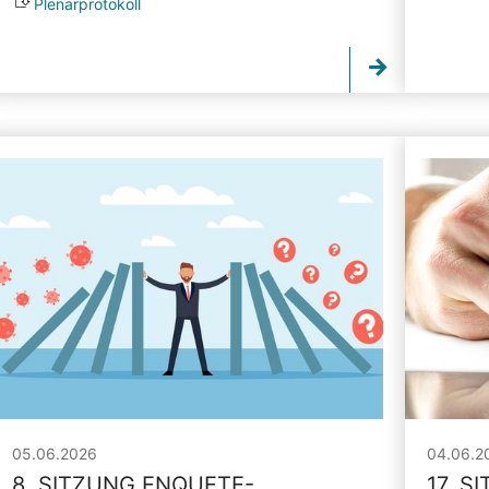
Plenarprotokoll
05.06.2026
04.06.2
8. SITZUNG ENQUETE-
17. S