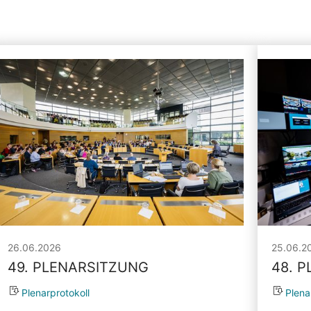
26.06.2026
25.06.2
49. PLENARSITZUNG
48. 
Plenarprotokoll
Plena