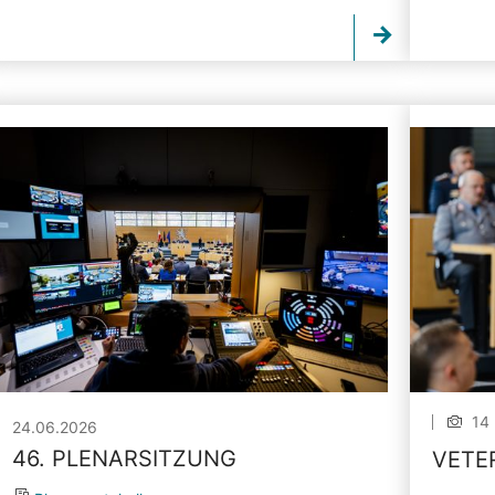
14 
24.06.2026
46. PLENARSITZUNG
VETE