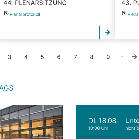
44. PLENARSITZUNG
43. 
Plenarprotokoll
Plena
…
3
4
5
6
7
8
9
TAGS
Di. 18.08.
Unte
10:00 Uhr
nicht ö