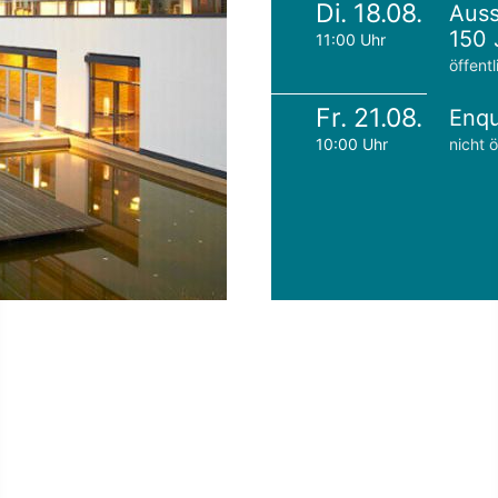
Di. 18.08.
Auss
150 
11:00 Uhr
öffentl
Fr. 21.08.
Enqu
10:00 Uhr
nicht ö