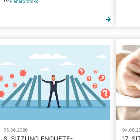
Plenarprotokoll
05.06.2026
04.06.2
8. SITZUNG ENQUETE-
17. S