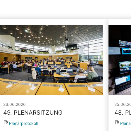
26.06.2026
25.06.2
49. PLENARSITZUNG
48. 
Plenarprotokoll
Plena