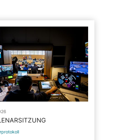
026
PLENARSITZUNG
rprotokoll