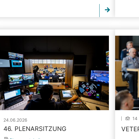
14 
24.06.2026
46. PLENARSITZUNG
VETE