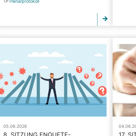
Plenarprotokoll
05.06.2026
04.06.2
8. SITZUNG ENQUETE-
17. S