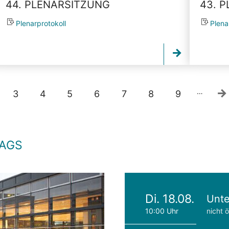
44. PLENARSITZUNG
43. 
Plenarprotokoll
Plena
…
3
4
5
6
7
8
9
TAGS
Di. 18.08.
Unte
10:00 Uhr
nicht ö