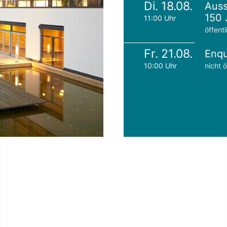
Di. 18.08.
Auss
150 
11:00 Uhr
öffentl
Fr. 21.08.
Enqu
10:00 Uhr
nicht ö