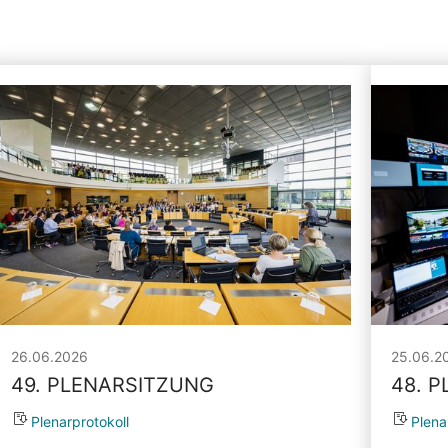
26.06.2026
25.06.2
49. PLENARSITZUNG
48. 
Plenarprotokoll
Plena