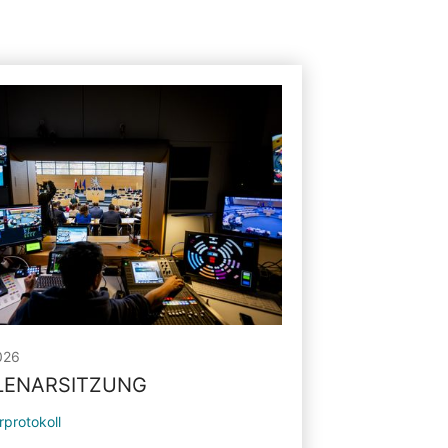
026
PLENARSITZUNG
rprotokoll