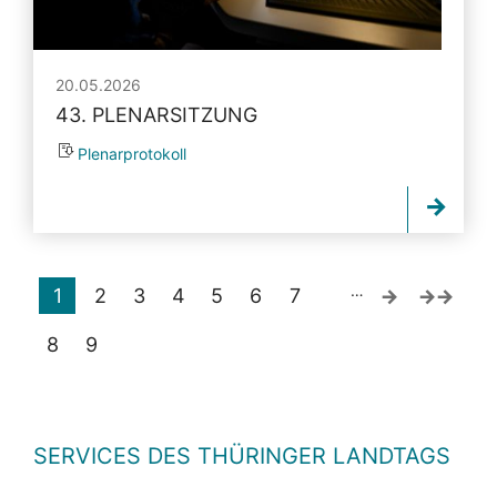
20.05.2026
43. PLENARSITZUNG
Plenarprotokoll
…
1
2
3
4
5
6
7
8
9
SERVICES DES THÜRINGER LANDTAGS