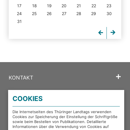
17
18
19
20
21
22
23
24
25
26
27
28
29
30
31
KONTAKT
SPRACHE
COOKIES
PORTALE DES THÜRINGER LANDTAGS
Die Internetseiten des Thüringer Landtags verwenden
Cookies zur Speicherung der Einstellung der Schriftgröße
sowie beim Bestellen von Publikationen. Detaillierte
EXTERNE LINKS
Informationen über die Verwendung von Cookies auf