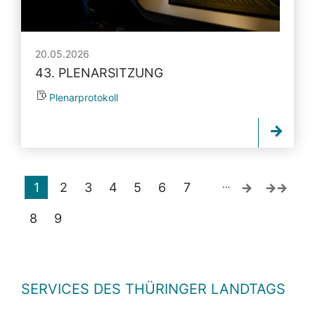
20.05.2026
43. PLENARSITZUNG
Plenarprotokoll
…
1
2
3
4
5
6
7
8
9
SERVICES DES THÜRINGER LANDTAGS