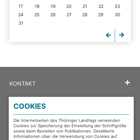
17
18
19
20
21
22
23
24
25
26
27
28
29
30
31
KONTAKT
SPRACHE
COOKIES
PORTALE DES THÜRINGER LANDTAGS
Die Internetseiten des Thüringer Landtags verwenden
Cookies zur Speicherung der Einstellung der Schriftgröße
sowie beim Bestellen von Publikationen. Detaillierte
EXTERNE LINKS
Informationen über die Verwendung von Cookies auf