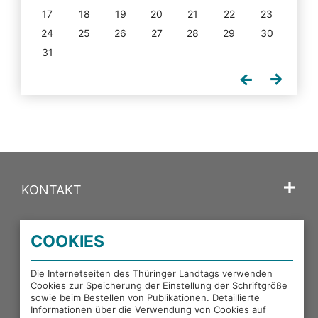
17
18
19
20
21
22
23
24
25
26
27
28
29
30
31
KONTAKT
SPRACHE
COOKIES
PORTALE DES THÜRINGER LANDTAGS
Die Internetseiten des Thüringer Landtags verwenden
Cookies zur Speicherung der Einstellung der Schriftgröße
sowie beim Bestellen von Publikationen. Detaillierte
EXTERNE LINKS
Informationen über die Verwendung von Cookies auf