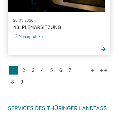
20.05.2026
43. PLENARSITZUNG
Plenarprotokoll
…
1
2
3
4
5
6
7
8
9
SERVICES DES THÜRINGER LANDTAGS