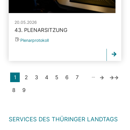
20.05.2026
43. PLENARSITZUNG
Plenarprotokoll
…
1
2
3
4
5
6
7
8
9
SERVICES DES THÜRINGER LANDTAGS