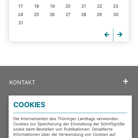
17
18
19
20
21
22
23
24
25
26
27
28
29
30
31
KONTAKT
SPRACHE
COOKIES
PORTALE DES THÜRINGER LANDTAGS
Die Internetseiten des Thüringer Landtags verwenden
Cookies zur Speicherung der Einstellung der Schriftgröße
sowie beim Bestellen von Publikationen. Detaillierte
EXTERNE LINKS
Informationen über die Verwendung von Cookies auf