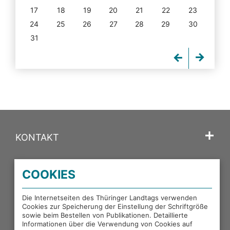
17
18
19
20
21
22
23
24
25
26
27
28
29
30
31
KONTAKT
SPRACHE
COOKIES
PORTALE DES THÜRINGER LANDTAGS
Die Internetseiten des Thüringer Landtags verwenden
Cookies zur Speicherung der Einstellung der Schriftgröße
sowie beim Bestellen von Publikationen. Detaillierte
EXTERNE LINKS
Informationen über die Verwendung von Cookies auf