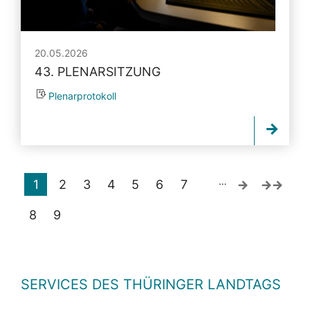
20.05.2026
43. PLENARSITZUNG
Plenarprotokoll
…
1
2
3
4
5
6
7
8
9
SERVICES DES THÜRINGER LANDTAGS