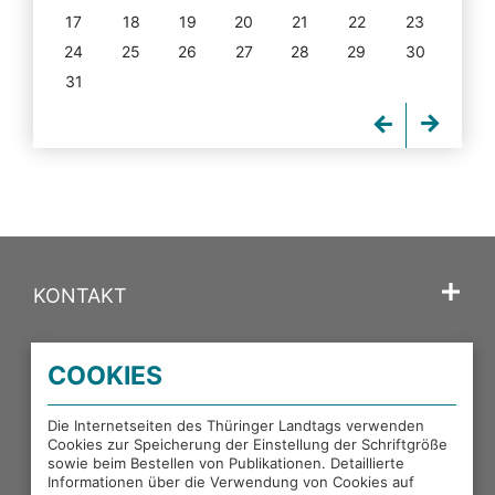
17
18
19
20
21
22
23
24
25
26
27
28
29
30
31
KONTAKT
SPRACHE
COOKIES
PORTALE DES THÜRINGER LANDTAGS
Die Internetseiten des Thüringer Landtags verwenden
Cookies zur Speicherung der Einstellung der Schriftgröße
sowie beim Bestellen von Publikationen. Detaillierte
EXTERNE LINKS
Informationen über die Verwendung von Cookies auf