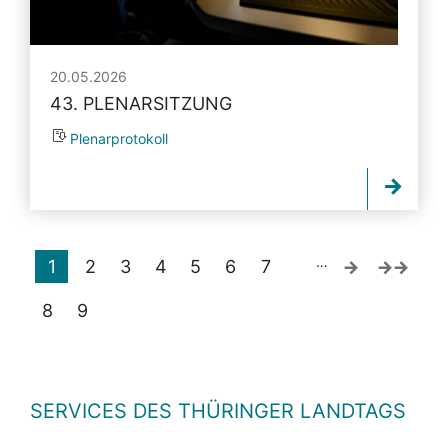
20.05.2026
43. PLENARSITZUNG
Plenarprotokoll
…
1
2
3
4
5
6
7
8
9
SERVICES DES THÜRINGER LANDTAGS