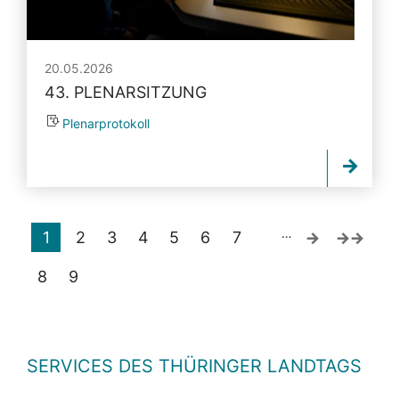
20.05.2026
43. PLENARSITZUNG
Plenarprotokoll
…
1
2
3
4
5
6
7
8
9
SERVICES DES THÜRINGER LANDTAGS