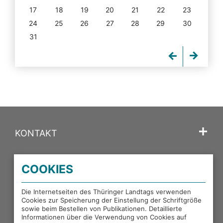
17
18
19
20
21
22
23
24
25
26
27
28
29
30
31
KONTAKT
SPRACHE
COOKIES
PORTALE DES THÜRINGER LANDTAGS
Die Internetseiten des Thüringer Landtags verwenden
Cookies zur Speicherung der Einstellung der Schriftgröße
sowie beim Bestellen von Publikationen. Detaillierte
EXTERNE LINKS
Informationen über die Verwendung von Cookies auf