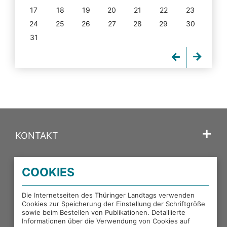
17
18
19
20
21
22
23
24
25
26
27
28
29
30
31
KONTAKT
SPRACHE
COOKIES
PORTALE DES THÜRINGER LANDTAGS
Die Internetseiten des Thüringer Landtags verwenden
Cookies zur Speicherung der Einstellung der Schriftgröße
sowie beim Bestellen von Publikationen. Detaillierte
EXTERNE LINKS
Informationen über die Verwendung von Cookies auf