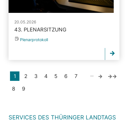
20.05.2026
43. PLENARSITZUNG
Plenarprotokoll
…
1
2
3
4
5
6
7
8
9
SERVICES DES THÜRINGER LANDTAGS