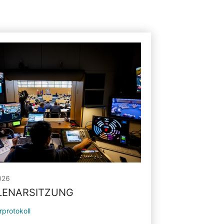
026
PLENARSITZUNG
rprotokoll