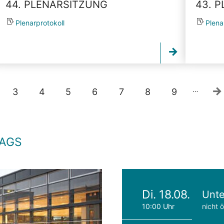
44. PLENARSITZUNG
43. 
Plenarprotokoll
Plena
…
3
4
5
6
7
8
9
TAGS
Di. 18.08.
Unte
10:00 Uhr
nicht ö