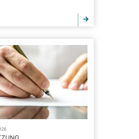
026
ITZUNG