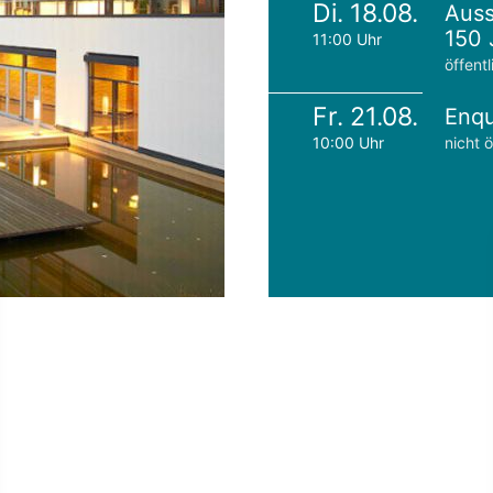
Di. 18.08.
Auss
150 
11:00 Uhr
öffentl
Fr. 21.08.
Enqu
10:00 Uhr
nicht ö