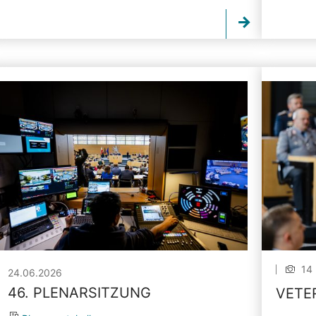
14 
24.06.2026
46. PLENARSITZUNG
VETE