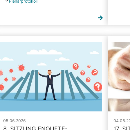
Plenarprotokoll
05.06.2026
04.06.2
8. SITZUNG ENQUETE-
17. S