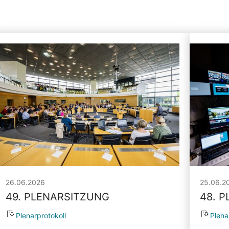
26.06.2026
25.06.2
49. PLENARSITZUNG
48. 
Plenarprotokoll
Plena