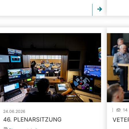
14 
24.06.2026
46. PLENARSITZUNG
VETE