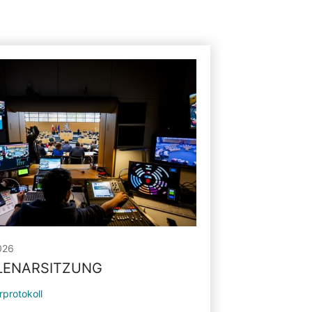
026
PLENARSITZUNG
rprotokoll