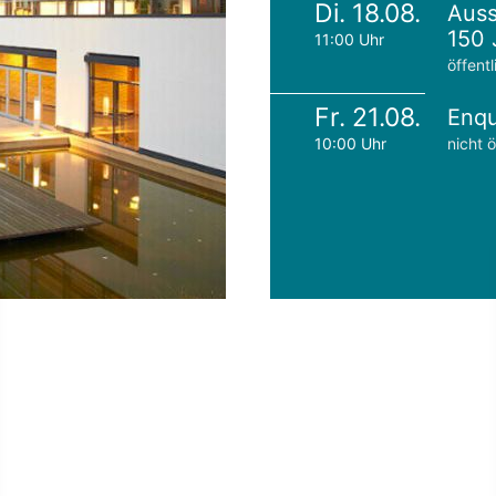
Di. 18.08.
Auss
150 
11:00 Uhr
öffentl
Fr. 21.08.
Enqu
10:00 Uhr
nicht ö