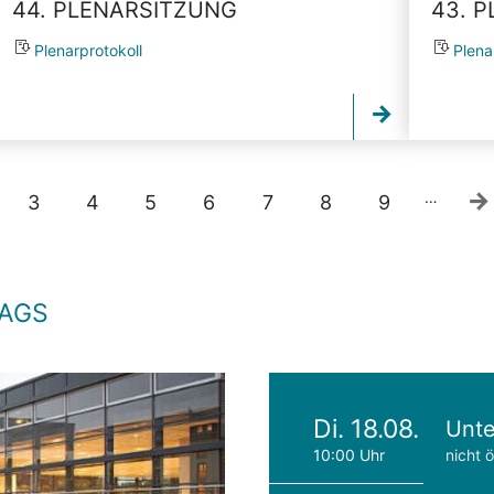
44. PLENARSITZUNG
43. 
Plenarprotokoll
Plena
…
3
4
5
6
7
8
9
TAGS
Di. 18.08.
Unte
10:00 Uhr
nicht ö