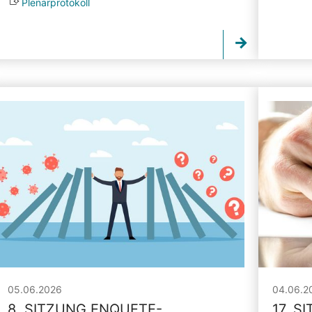
Plenarprotokoll
05.06.2026
04.06.2
8. SITZUNG ENQUETE-
17. S