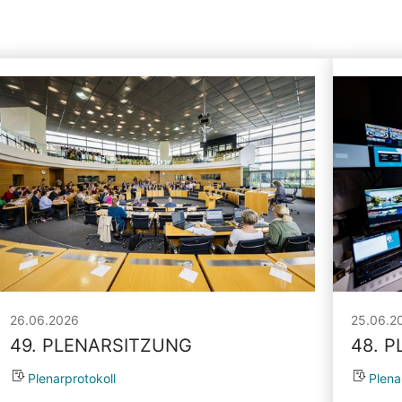
26.06.2026
25.06.2
49. PLENARSITZUNG
48. 
Plenarprotokoll
Plena