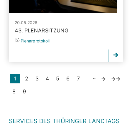
20.05.2026
43. PLENARSITZUNG
Plenarprotokoll
…
1
2
3
4
5
6
7
8
9
SERVICES DES THÜRINGER LANDTAGS