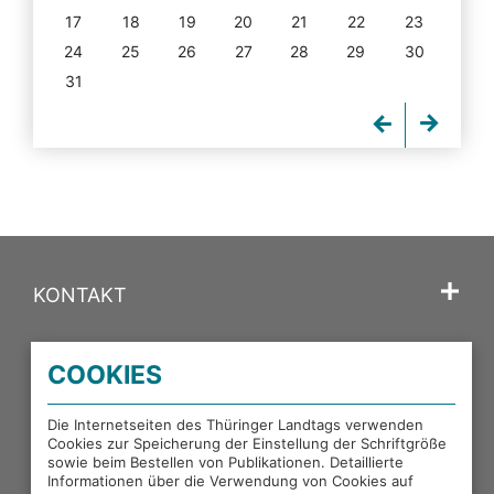
17
18
19
20
21
22
23
24
25
26
27
28
29
30
31
KONTAKT
SPRACHE
COOKIES
PORTALE DES THÜRINGER LANDTAGS
Die Internetseiten des Thüringer Landtags verwenden
Cookies zur Speicherung der Einstellung der Schriftgröße
sowie beim Bestellen von Publikationen. Detaillierte
EXTERNE LINKS
Informationen über die Verwendung von Cookies auf