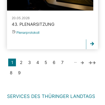
20.05.2026
43. PLENARSITZUNG
Plenarprotokoll
…
1
2
3
4
5
6
7
8
9
SERVICES DES THÜRINGER LANDTAGS