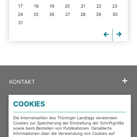
17
18
19
20
21
22
23
24
25
26
27
28
29
30
31
KONTAKT
SPRACHE
COOKIES
PORTALE DES THÜRINGER LANDTAGS
Die Internetseiten des Thüringer Landtags verwenden
Cookies zur Speicherung der Einstellung der Schriftgröße
sowie beim Bestellen von Publikationen. Detaillierte
EXTERNE LINKS
Informationen über die Verwendung von Cookies auf