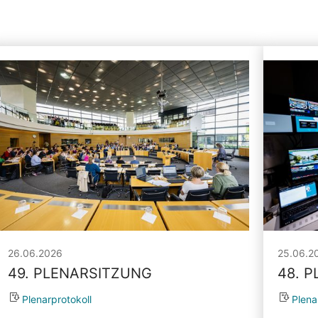
26.06.2026
25.06.2
49. PLENARSITZUNG
48. 
Plenarprotokoll
Plena