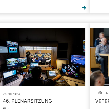
14 
24.06.2026
46. PLENARSITZUNG
VETE