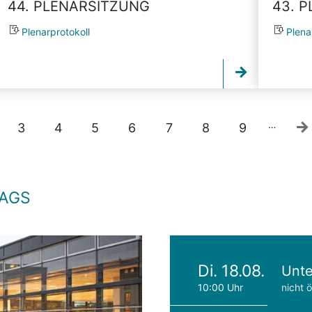
44. PLENARSITZUNG
43. 
Plenarprotokoll
Plena
…
3
4
5
6
7
8
9
TAGS
Di. 18.08.
Unte
10:00 Uhr
nicht ö