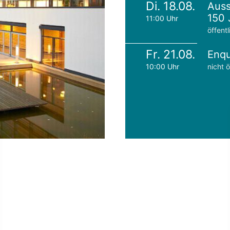
Di. 18.08.
Auss
150 
11:00 Uhr
öffentl
Fr. 21.08.
Enqu
10:00 Uhr
nicht ö