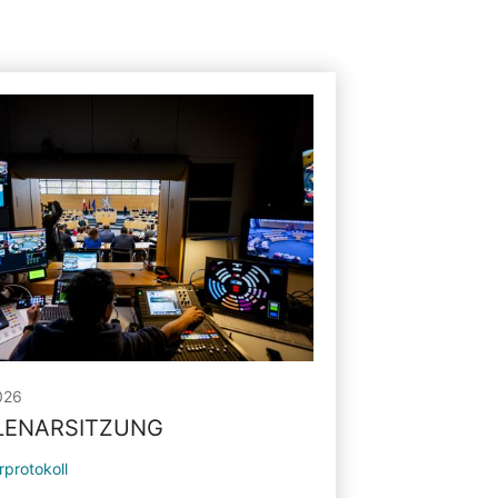
026
PLENARSITZUNG
rprotokoll