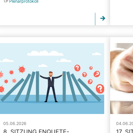
Plenarprotokoll
05.06.2026
04.06.2
8. SITZUNG ENQUETE-
17. S