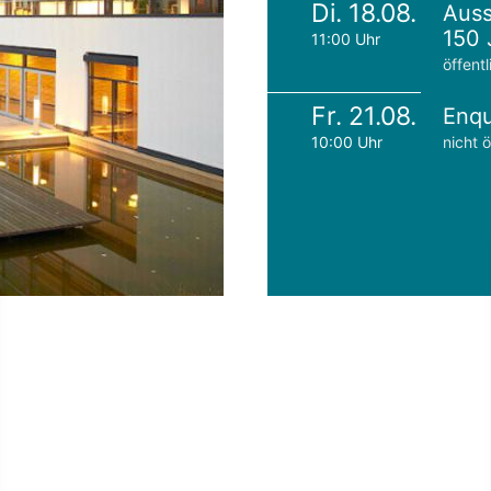
Di. 18.08.
Auss
150 
11:00 Uhr
öffentl
Fr. 21.08.
Enqu
10:00 Uhr
nicht ö