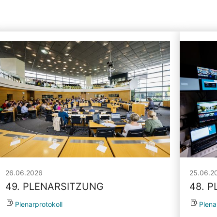
26.06.2026
25.06.2
49. PLENARSITZUNG
48. 
Plenarprotokoll
Plena