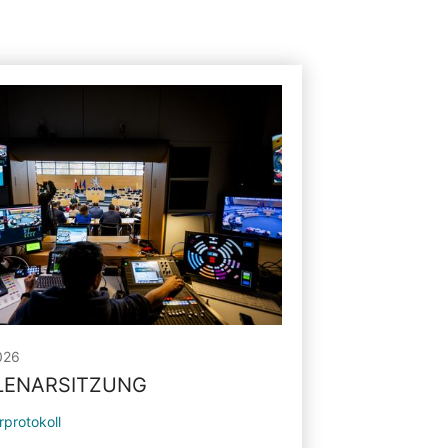
026
PLENARSITZUNG
rprotokoll