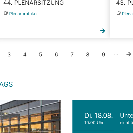
44. PLENARSITZUNG
43. 
Plenarprotokoll
Plena
…
3
4
5
6
7
8
9
TAGS
Di. 18.08.
Unte
10:00 Uhr
nicht ö