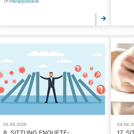
Plenarprotokoll
05.06.2026
04.06.2
8. SITZUNG ENQUETE-
17. S