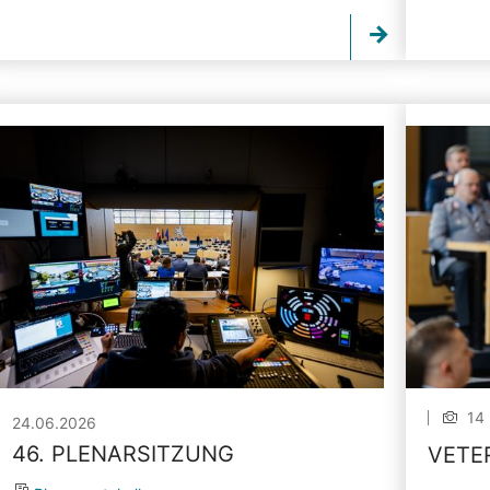
14 
24.06.2026
46. PLENARSITZUNG
VETE