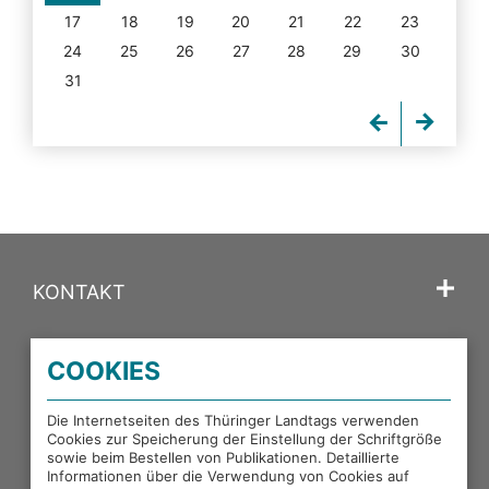
17
18
19
20
21
22
23
24
25
26
27
28
29
30
31
KONTAKT
SPRACHE
COOKIES
PORTALE DES THÜRINGER LANDTAGS
Die Internetseiten des Thüringer Landtags verwenden
Cookies zur Speicherung der Einstellung der Schriftgröße
sowie beim Bestellen von Publikationen. Detaillierte
EXTERNE LINKS
Informationen über die Verwendung von Cookies auf