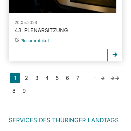
20.05.2026
43. PLENARSITZUNG
Plenarprotokoll
…
1
2
3
4
5
6
7
8
9
SERVICES DES THÜRINGER LANDTAGS