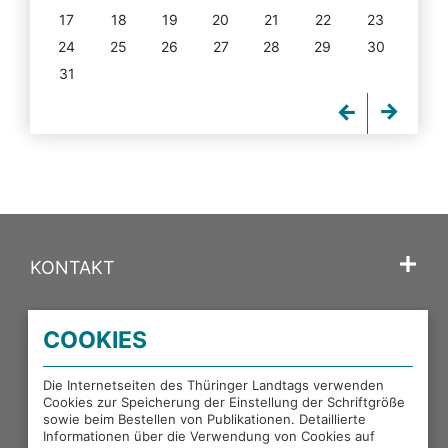
17
18
19
20
21
22
23
24
25
26
27
28
29
30
31
KONTAKT
SPRACHE
COOKIES
PORTALE DES THÜRINGER LANDTAGS
Die Internetseiten des Thüringer Landtags verwenden
Cookies zur Speicherung der Einstellung der Schriftgröße
sowie beim Bestellen von Publikationen. Detaillierte
EXTERNE LINKS
Informationen über die Verwendung von Cookies auf