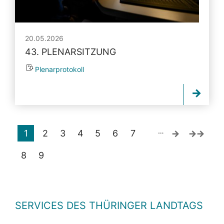
20.05.2026
43. PLENARSITZUNG
Plenarprotokoll
…
1
2
3
4
5
6
7
8
9
SERVICES DES THÜRINGER LANDTAGS