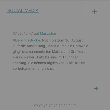
DISKUSSIONSFORUM
PETITIONEN
PARLAMENTS­DOKUMENTATION
MEDIATHEK
SOCIAL MEDIA
07.08. 15:47 auf
Mastodon
#
Lieblingsstücke
: Noch bis zum 30. August
läuft die Ausstellung „Maria durch ein Dornwald
ging“ des renommierten Malers und Grafikers
Harald Reiner Gratz bei uns im Thüringer
Landtag. Sie können täglich von 8 bis 18 Uhr
vorbeikommen und sie sich…
1
2
3
4
5
6
7
8
9