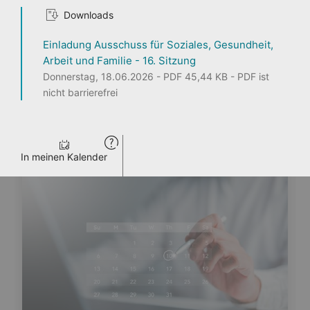
Downloads
1
2
3
Einladung Ausschuss für Soziales, Gesundheit,
Arbeit und Familie - 16. Sitzung
Donnerstag, 18.06.2026 - PDF 45,44 KB - PDF ist
nicht barrierefrei
Seite teilen
ENTDECKEN
PERSONEN
LANDTAG LIVE
PRESSE
VERANSTALTUNGEN
In meinen Kalender