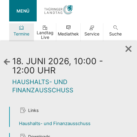
MENÜ
Landtag
Termine
Mediathek
Service
Suche
Live
18. JUNI 2026, 10:00 -
Zurück
zur
12:00 UHR
Wochenansicht
HAUSHALTS- UND
FINANZAUSSCHUSS
Links
TAG DER
OFFENEN TÜR
Haushalts- und Finanzausschuss
Downloads