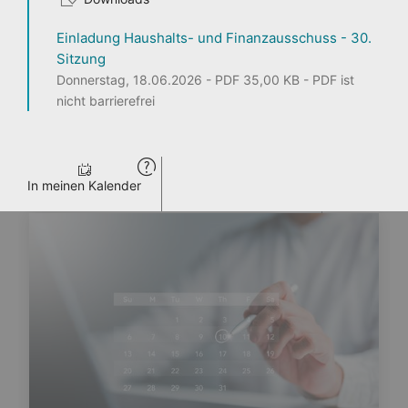
Einladung Haushalts- und Finanzausschuss - 30.
1
2
3
Sitzung
Donnerstag, 18.06.2026 - PDF 35,00 KB - PDF ist
nicht barrierefrei
Seite teilen
ENTDECKEN
PERSONEN
LANDTAG LIVE
PRESSE
VERANSTALTUNGEN
In meinen Kalender