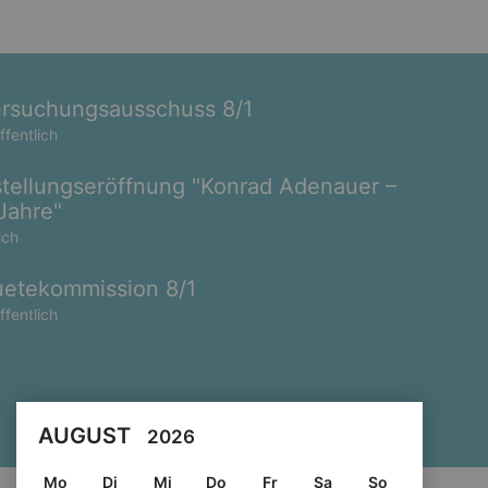
rsuchungsausschuss 8/1
ffentlich
tellungseröffnung "Konrad Adenauer –
Jahre"
ich
etekommission 8/1
ffentlich
AUGUST
2026
Mo
Di
Mi
Do
Fr
Sa
So