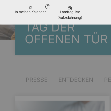
In meinen Kalender
Landtag live
(Aufzeichnung)
TAG DER
OFFENEN TÜR
PRESSE
ENTDECKEN
P