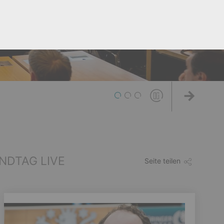
1
2
3
Weiter
NDTAG LIVE
Seite teilen