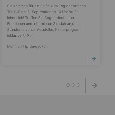
Sie kommen für ein Selfie zum Tag der offenen
Tür 🚪🔓️ am 5. September ab 10 Uhr?📅 Es
lohnt sich! Treffen Sie Abgeordnete aller
Fraktionen und informieren Sie sich an den
Ständen diverser Aussteller; Kinderprogramm
inklusive.🎈🎾✅️
Mehr: 👉️ t1p.de/eyo70…
1
2
3
Weiter