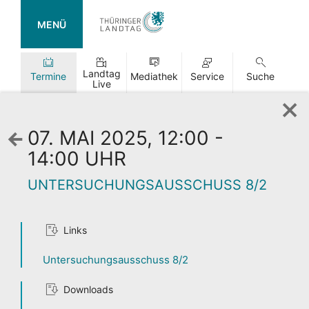
MENÜ
Landtag
Termine
Mediathek
Service
Suche
Live
07. MAI 2025, 12:00 -
Zurück
zur
14:00 UHR
Wochenansicht
UNTERSUCHUNGSAUSSCHUSS 8/2
Links
TAG DER
Untersuchungsausschuss 8/2
OFFENEN TÜR
Downloads