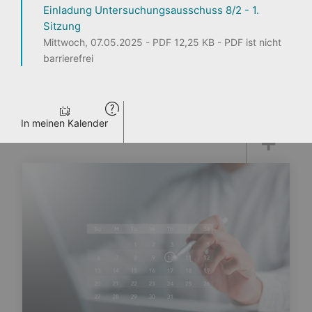
Einladung Untersuchungsausschuss 8/2 - 1.
Sitzung
1
2
3
Mittwoch, 07.05.2025 - PDF 12,25 KB - PDF ist nicht
barrierefrei
Seite teilen
In meinen Kalender
ENTDECKEN
PERSONEN
LANDTAG LIVE
PRESSE
VERANSTALTUNGEN