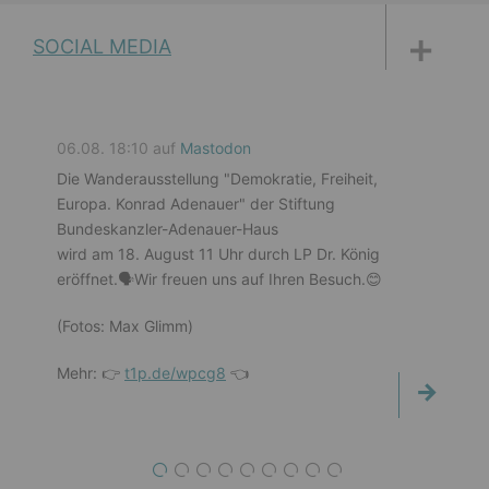
DISKUSSIONSFORUM
PETITIONEN
PARLAMENTS­DOKUMENTATION
MEDIATHEK
SOCIAL MEDIA
06.08. 18:10 auf
Mastodon
Die Wanderausstellung "Demokratie, Freiheit,
Europa. Konrad Adenauer" der Stiftung
Bundeskanzler-Adenauer-Haus
wird am 18. August 11 Uhr durch LP Dr. König
eröffnet.🗣️Wir freuen uns auf Ihren Besuch.😊
(Fotos: Max Glimm)
Mehr: 👉
t1p.de/wpcg8
👈
1
2
3
4
5
6
7
8
9