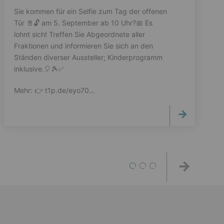
Sie kommen für ein Selfie zum Tag der offenen
Tür 🚪🔓️ am 5. September ab 10 Uhr?📅 Es
lohnt sich! Treffen Sie Abgeordnete aller
Fraktionen und informieren Sie sich an den
Ständen diverser Aussteller; Kinderprogramm
inklusive.🎈🎾✅️
Mehr: 👉️ t1p.de/eyo70…
1
2
3
Weiter