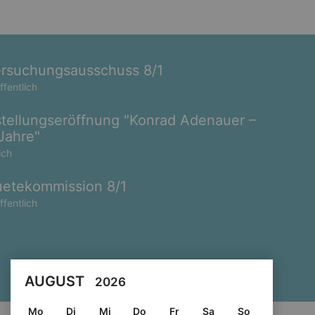
rsuchungsausschuss 8/1
ffentlich
tellungseröffnung "Konrad Adenauer –
Jahre"
ich
etekommission 8/1
ffentlich
AUGUST
2026
Mo
Di
Mi
Do
Fr
Sa
So