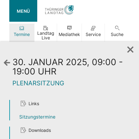
MENÜ
Landtag
Termine
Mediathek
Service
Suche
Live
30. JANUAR 2025, 09:00 -
Zurück
zur
19:00 UHR
Wochenansicht
PLENARSITZUNG
Links
TAG DER
Sitzungstermine
OFFENEN TÜR
Downloads