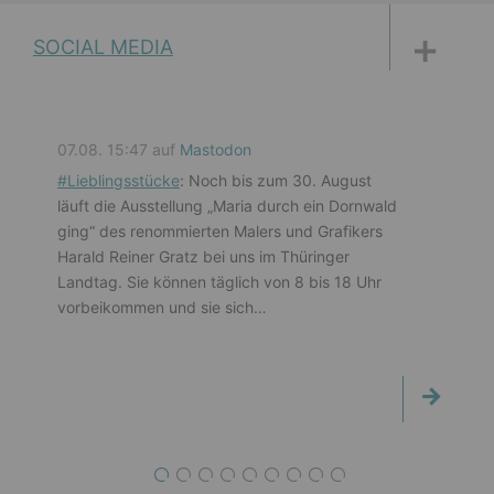
DISKUSSIONSFORUM
PETITIONEN
PARLAMENTS­DOKUMENTATION
MEDIATHEK
SOCIAL MEDIA
07.08. 15:47 auf
Mastodon
#
Lieblingsstücke
: Noch bis zum 30. August
läuft die Ausstellung „Maria durch ein Dornwald
ging“ des renommierten Malers und Grafikers
Harald Reiner Gratz bei uns im Thüringer
Landtag. Sie können täglich von 8 bis 18 Uhr
vorbeikommen und sie sich…
1
2
3
4
5
6
7
8
9