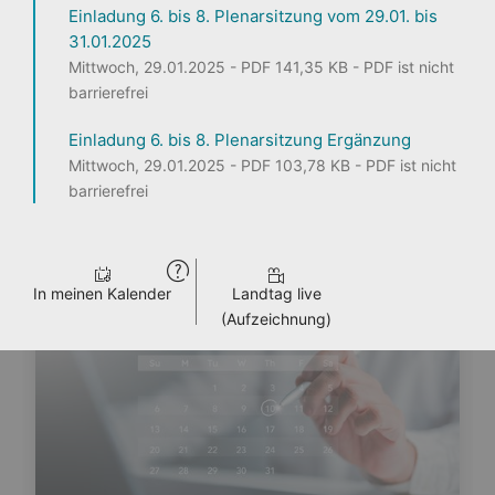
Einladung 6. bis 8. Plenarsitzung vom 29.01. bis
31.01.2025
1
2
3
Mittwoch, 29.01.2025 - PDF 141,35 KB - PDF ist nicht
barrierefrei
Einladung 6. bis 8. Plenarsitzung Ergänzung
Seite teilen
Mittwoch, 29.01.2025 - PDF 103,78 KB - PDF ist nicht
barrierefrei
ENTDECKEN
PERSONEN
LANDTAG LIVE
PRESSE
VERANSTALTUNGEN
In meinen Kalender
Landtag live
(Aufzeichnung)