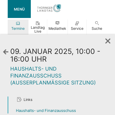
MENÜ
Landtag
Termine
Mediathek
Service
Suche
Live
09. JANUAR 2025, 10:00 -
Zurück
zur
16:00 UHR
Wochenansicht
HAUSHALTS- UND
FINANZAUSSCHUSS
(AUSSERPLANMÄSSIGE SITZUNG)
TAG DER
Links
OFFENEN TÜR
Haushalts- und Finanzausschuss