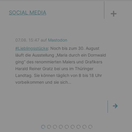
DISKUSSIONSFORUM
PETITIONEN
PARLAMENTS­DOKUMENTATION
MEDIATHEK
SOCIAL MEDIA
07.08. 15:47 auf
Mastodon
#
Lieblingsstücke
: Noch bis zum 30. August
läuft die Ausstellung „Maria durch ein Dornwald
ging“ des renommierten Malers und Grafikers
Harald Reiner Gratz bei uns im Thüringer
Landtag. Sie können täglich von 8 bis 18 Uhr
vorbeikommen und sie sich…
1
2
3
4
5
6
7
8
9