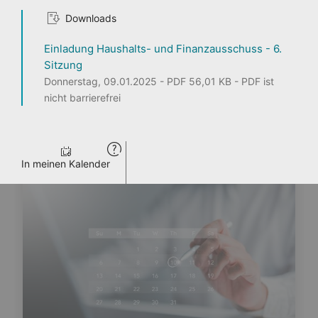
Downloads
1
2
3
Einladung Haushalts- und Finanzausschuss - 6.
Sitzung
Donnerstag, 09.01.2025 - PDF 56,01 KB - PDF ist
nicht barrierefrei
Seite teilen
ENTDECKEN
PERSONEN
LANDTAG LIVE
PRESSE
VERANSTALTUNGEN
In meinen Kalender