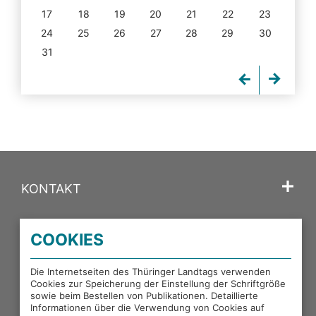
17
18
19
20
21
22
23
24
25
26
27
28
29
30
31
KONTAKT
SPRACHE
COOKIES
PORTALE DES THÜRINGER LANDTAGS
Die Internetseiten des Thüringer Landtags verwenden
Cookies zur Speicherung der Einstellung der Schriftgröße
sowie beim Bestellen von Publikationen. Detaillierte
EXTERNE LINKS
Informationen über die Verwendung von Cookies auf