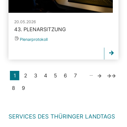
20.05.2026
43. PLENARSITZUNG
Plenarprotokoll
…
1
2
3
4
5
6
7
8
9
SERVICES DES THÜRINGER LANDTAGS