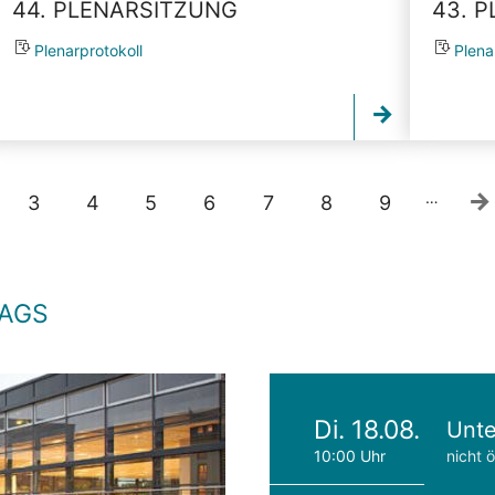
44. PLENARSITZUNG
43. 
Plenarprotokoll
Plena
…
3
4
5
6
7
8
9
TAGS
Di. 18.08.
Unte
10:00 Uhr
nicht ö