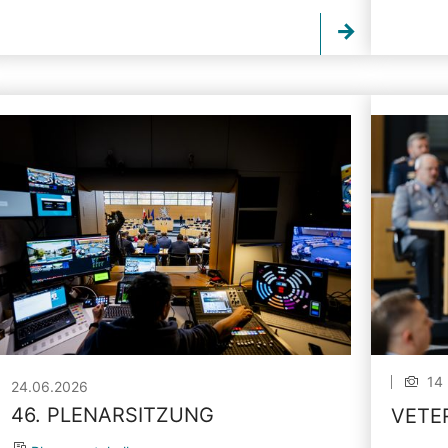
14 
24.06.2026
46. PLENARSITZUNG
VETE