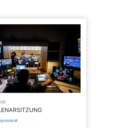
026
PLENARSITZUNG
rprotokoll