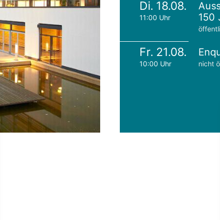
Di. 18.08.
Auss
150 
11:00 Uhr
öffentl
Fr. 21.08.
Enqu
10:00 Uhr
nicht ö