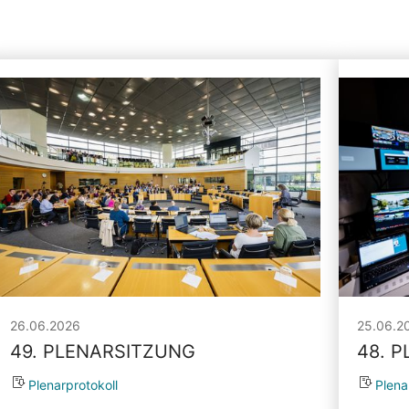
26.06.2026
25.06.2
49. PLENARSITZUNG
48. 
Plenarprotokoll
Plena