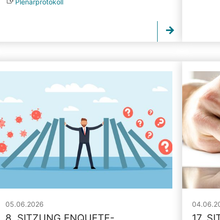
Plenarprotokoll
05.06.2026
04.06.2
8. SITZUNG ENQUETE-
17. S