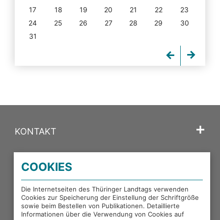
17
18
19
20
21
22
23
24
25
26
27
28
29
30
31
KONTAKT
SPRACHE
COOKIES
PORTALE DES THÜRINGER LANDTAGS
Die Internetseiten des Thüringer Landtags verwenden
Cookies zur Speicherung der Einstellung der Schriftgröße
sowie beim Bestellen von Publikationen. Detaillierte
EXTERNE LINKS
Informationen über die Verwendung von Cookies auf