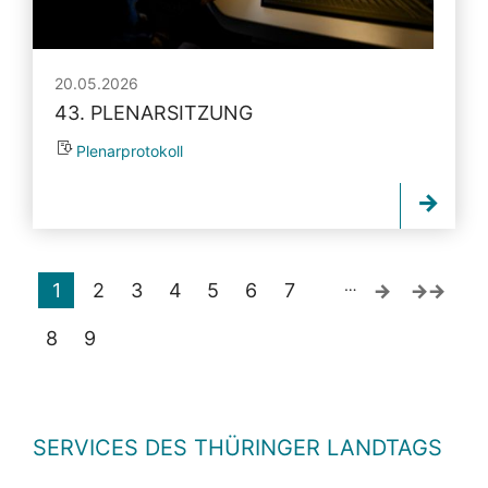
20.05.2026
43. PLENARSITZUNG
Plenarprotokoll
…
1
2
3
4
5
6
7
8
9
SERVICES DES THÜRINGER LANDTAGS