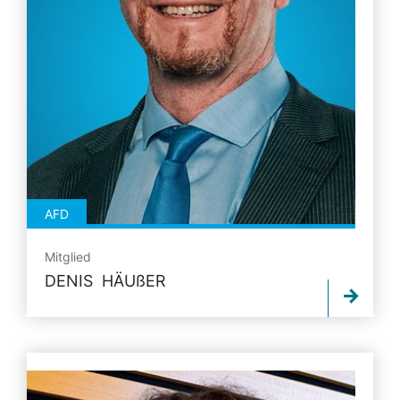
AFD
Mitglied
DENIS
HÄUßER