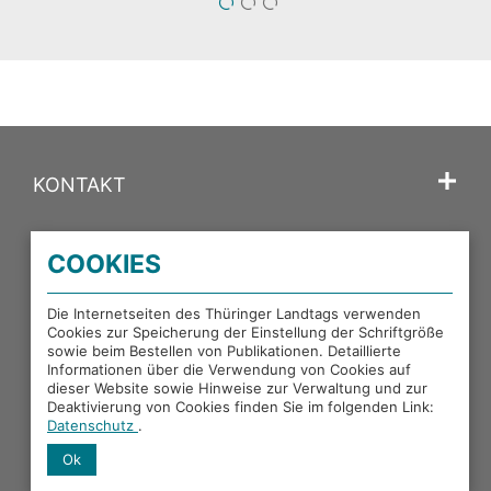
1
2
3
KONTAKT
SPRACHE
COOKIES
PORTALE DES THÜRINGER LANDTAGS
Die Internetseiten des Thüringer Landtags verwenden
Cookies zur Speicherung der Einstellung der Schriftgröße
sowie beim Bestellen von Publikationen. Detaillierte
EXTERNE LINKS
Informationen über die Verwendung von Cookies auf
dieser Website sowie Hinweise zur Verwaltung und zur
Deaktivierung von Cookies finden Sie im folgenden Link:
Datenschutz
.
Ok
Facebook
X
Instagram
YouTube
Mastodon