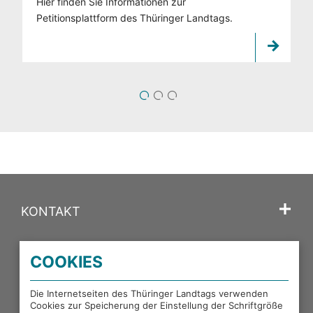
Hier finden Sie Informationen zur
Petitionsplattform des Thüringer Landtags.
1
2
3
KONTAKT
SPRACHE
COOKIES
PORTALE DES THÜRINGER LANDTAGS
Die Internetseiten des Thüringer Landtags verwenden
Cookies zur Speicherung der Einstellung der Schriftgröße