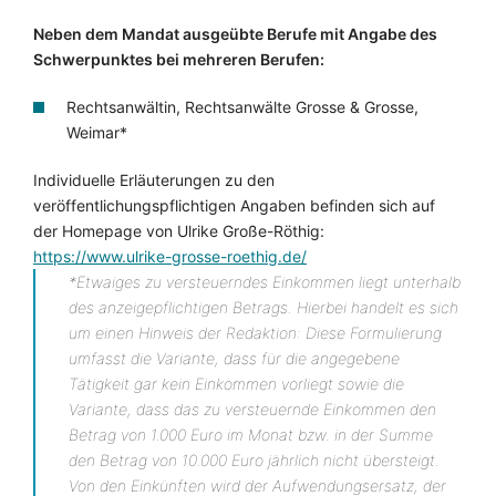
Neben dem Mandat ausgeübte Berufe mit Angabe des
Schwerpunktes bei mehreren Berufen:
Rechtsanwältin, Rechtsanwälte Grosse & Grosse,
Weimar*
Individuelle Erläuterungen zu den
veröffentlichungspflichtigen Angaben befinden sich auf
der Homepage von Ulrike Große-Röthig:
https://www.ulrike-grosse-roethig.de/
*Etwaiges zu versteuerndes Einkommen liegt unterhalb
des anzeigepflichtigen Betrags. Hierbei handelt es sich
um einen Hinweis der Redaktion: Diese Formulierung
umfasst die Variante, dass für die angegebene
Tätigkeit gar kein Einkommen vorliegt sowie die
Variante, dass das zu versteuernde Einkommen den
Betrag von 1.000 Euro im Monat bzw. in der Summe
den Betrag von 10.000 Euro jährlich nicht übersteigt.
Von den Einkünften wird der Aufwendungsersatz, der