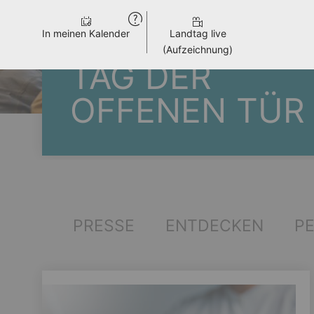
In meinen Kalender
Landtag live
(Aufzeichnung)
TAG DER
OFFENEN TÜR
PRESSE
ENTDECKEN
P