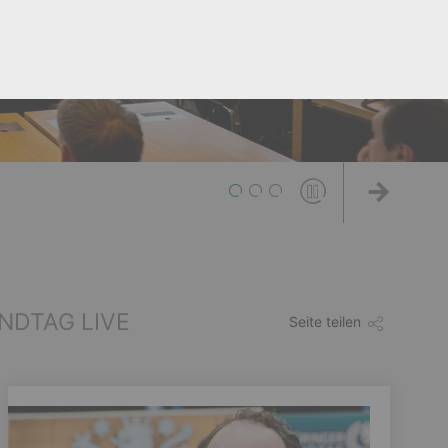
1
2
3
Weiter
NDTAG LIVE
Seite teilen