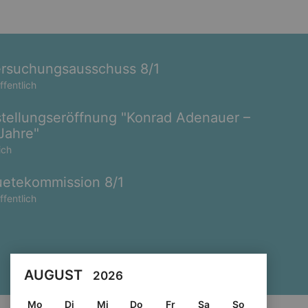
rsuchungsausschuss 8/1
ffentlich
tellungseröffnung "Konrad Adenauer –
Jahre"
ich
etekommission 8/1
ffentlich
AUGUST
2026
Mo
Di
Mi
Do
Fr
Sa
So