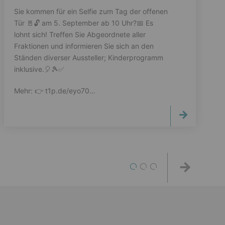
Sie kommen für ein Selfie zum Tag der offenen
Tür 🚪🔓️ am 5. September ab 10 Uhr?📅 Es
lohnt sich! Treffen Sie Abgeordnete aller
Fraktionen und informieren Sie sich an den
Ständen diverser Aussteller; Kinderprogramm
inklusive.🎈🎾✅️
Mehr: 👉️ t1p.de/eyo70…
1
2
3
Weiter