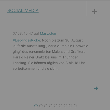
DISKUSSIONSFORUM
PETITIONEN
PARLAMENTS­DOKUMENTATION
MEDIATHEK
SOCIAL MEDIA
07.08. 15:47 auf
Mastodon
#
Lieblingsstücke
: Noch bis zum 30. August
läuft die Ausstellung „Maria durch ein Dornwald
ging“ des renommierten Malers und Grafikers
Harald Reiner Gratz bei uns im Thüringer
Landtag. Sie können täglich von 8 bis 18 Uhr
vorbeikommen und sie sich…
1
2
3
4
5
6
7
8
9