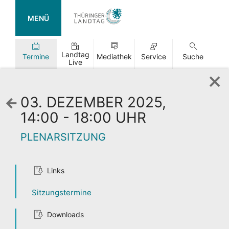
MENÜ
Landtag
Termine
Mediathek
Service
Suche
Live
03. DEZEMBER 2025,
Zurück
zur
14:00 - 18:00 UHR
Wochenansicht
PLENARSITZUNG
Links
TAG DER
Sitzungstermine
OFFENEN TÜR
Downloads