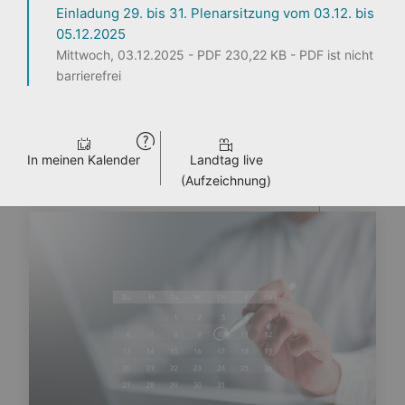
Einladung 29. bis 31. Plenarsitzung vom 03.12. bis
05.12.2025
1
2
3
Mittwoch, 03.12.2025 - PDF 230,22 KB - PDF ist nicht
barrierefrei
Seite teilen
In meinen Kalender
Landtag live
ENTDECKEN
PERSONEN
LANDTAG LIVE
PRESSE
VERANSTALTUNGEN
(Aufzeichnung)