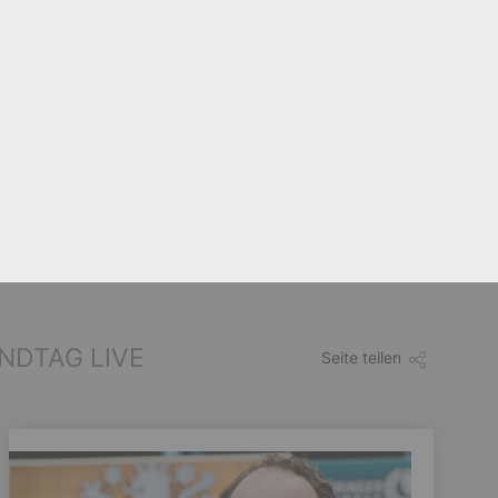
1
2
3
Weiter
NDTAG LIVE
Seite teilen