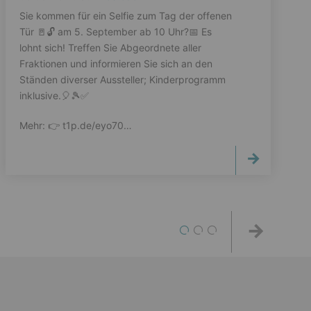
Sie kommen für ein Selfie zum Tag der offenen
Tür 🚪🔓️ am 5. September ab 10 Uhr?📅 Es
lohnt sich! Treffen Sie Abgeordnete aller
Fraktionen und informieren Sie sich an den
Ständen diverser Aussteller; Kinderprogramm
inklusive.🎈🎾✅️
Mehr: 👉️ t1p.de/eyo70…
1
2
3
Weiter