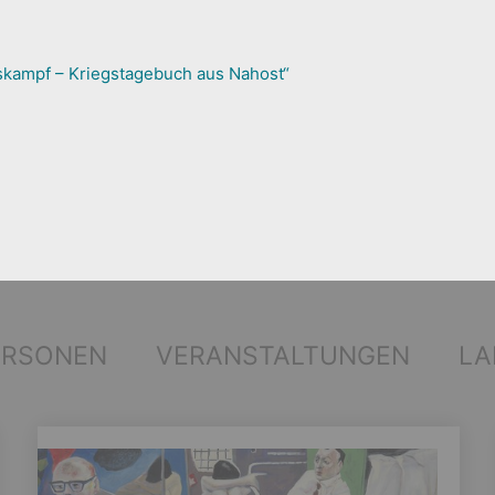
skampf – Kriegstagebuch aus Nahost“
ERSONEN
VERANSTALTUNGEN
LA