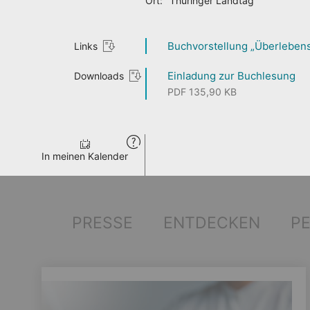
Ort:
Thüringer Landtag
Buchvorstellung „Überleben
Links
TAG DER
Einladung zur Buchlesung
Downloads
PDF 135,90 KB
OFFENEN TÜR
In meinen Kalender
PRESSE
ENTDECKEN
P