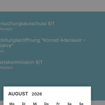
rsuchungsausschuss 8/1
ffentlich
tellungseröffnung "Konrad Adenauer –
Jahre"
ich
etekommission 8/1
ffentlich
AUGUST
2026
Mo
Di
Mi
Do
Fr
Sa
So