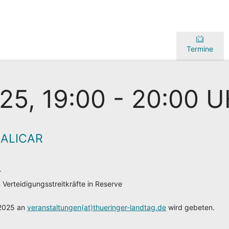
Termine
25, 19:00 - 20:00 
ALICAR
r
n Verteidigungsstreitkräfte in Reserve
 2025 an
veranstaltungen(at)thueringer-landtag.de
wird gebeten.