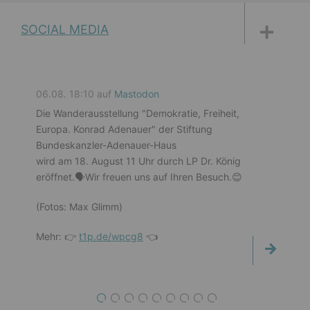
DISKUSSIONSFORUM
PETITIONEN
PARLAMENTS­DOKUMENTATION
MEDIATHEK
SOCIAL MEDIA
06.08. 18:10 auf
Mastodon
Die Wanderausstellung "Demokratie, Freiheit,
Europa. Konrad Adenauer" der Stiftung
Bundeskanzler-Adenauer-Haus
wird am 18. August 11 Uhr durch LP Dr. König
eröffnet.🗣️Wir freuen uns auf Ihren Besuch.😊
(Fotos: Max Glimm)
Mehr: 👉
t1p.de/wpcg8
👈
1
2
3
4
5
6
7
8
9