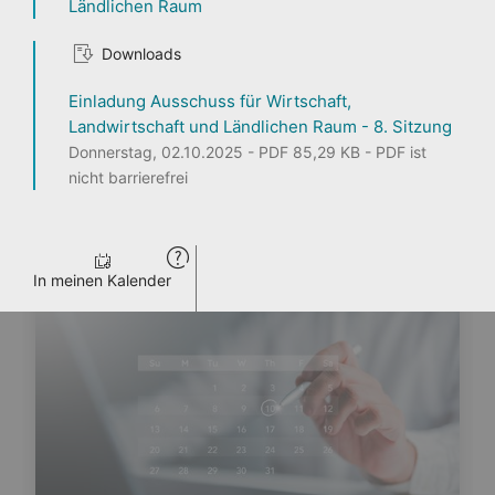
Ländlichen Raum
1
2
3
Downloads
Einladung Ausschuss für Wirtschaft,
Landwirtschaft und Ländlichen Raum - 8. Sitzung
Donnerstag, 02.10.2025 - PDF 85,29 KB - PDF ist
Seite teilen
nicht barrierefrei
ENTDECKEN
PERSONEN
LANDTAG LIVE
PRESSE
VERANSTALTUNGEN
In meinen Kalender