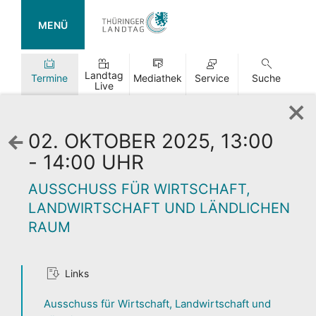
MENÜ
Landtag
Termine
Mediathek
Service
Suche
Live
02. OKTOBER 2025, 13:00
Zurück
zur
- 14:00 UHR
Wochenansicht
AUSSCHUSS FÜR WIRTSCHAFT,
LANDWIRTSCHAFT UND LÄNDLICHEN
RAUM
TAG DER
Links
OFFENEN TÜR
Ausschuss für Wirtschaft, Landwirtschaft und