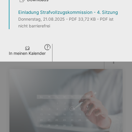
Einladung Strafvollzugskommission - 4. Sitzung
1
2
3
Donnerstag, 21.08.2025 - PDF 33,72 KB - PDF ist
nicht barrierefrei
Seite teilen
In meinen Kalender
ENTDECKEN
PERSONEN
LANDTAG LIVE
PRESSE
VERANSTALTUNGEN