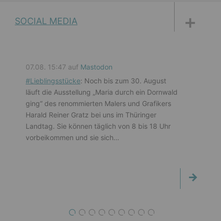
DISKUSSIONSFORUM
PETITIONEN
PARLAMENTS­DOKUMENTATION
MEDIATHEK
SOCIAL MEDIA
07.08. 15:47 auf
Mastodon
#
Lieblingsstücke
: Noch bis zum 30. August
läuft die Ausstellung „Maria durch ein Dornwald
ging“ des renommierten Malers und Grafikers
Harald Reiner Gratz bei uns im Thüringer
Landtag. Sie können täglich von 8 bis 18 Uhr
vorbeikommen und sie sich…
1
2
3
4
5
6
7
8
9