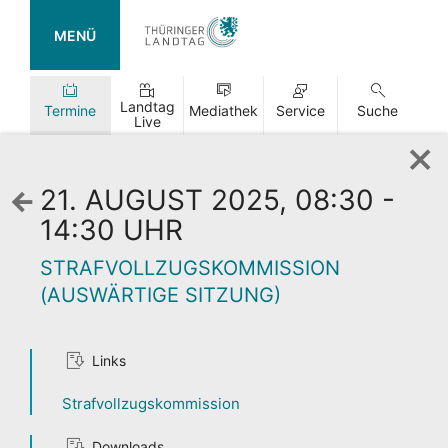
MENÜ
Landtag
Termine
Mediathek
Service
Suche
Live
21. AUGUST 2025, 08:30 -
Zurück
zur
14:30 UHR
Wochenansicht
STRAFVOLLZUGSKOMMISSION
(AUSWÄRTIGE SITZUNG)
Links
TAG DER
OFFENEN TÜR
Strafvollzugskommission
Downloads