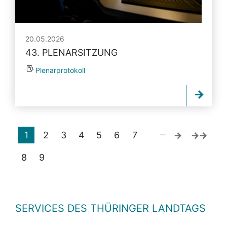
20.05.2026
43. PLENARSITZUNG
Plenarprotokoll
…
1
2
3
4
5
6
7
8
9
SERVICES DES THÜRINGER LANDTAGS