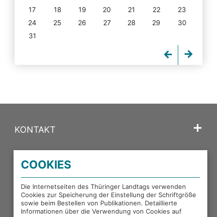
17
18
19
20
21
22
23
24
25
26
27
28
29
30
31
KONTAKT
SPRACHE
COOKIES
PORTALE DES THÜRINGER LANDTAGS
Die Internetseiten des Thüringer Landtags verwenden
Cookies zur Speicherung der Einstellung der Schriftgröße
sowie beim Bestellen von Publikationen. Detaillierte
EXTERNE LINKS
Informationen über die Verwendung von Cookies auf