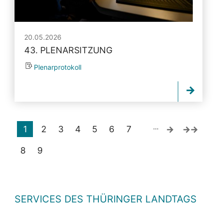
20.05.2026
43. PLENARSITZUNG
Plenarprotokoll
…
1
2
3
4
5
6
7
8
9
SERVICES DES THÜRINGER LANDTAGS