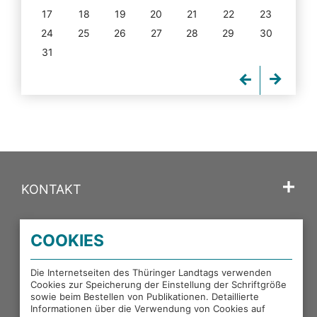
17
18
19
20
21
22
23
24
25
26
27
28
29
30
31
KONTAKT
SPRACHE
COOKIES
PORTALE DES THÜRINGER LANDTAGS
Die Internetseiten des Thüringer Landtags verwenden
Cookies zur Speicherung der Einstellung der Schriftgröße
sowie beim Bestellen von Publikationen. Detaillierte
EXTERNE LINKS
Informationen über die Verwendung von Cookies auf