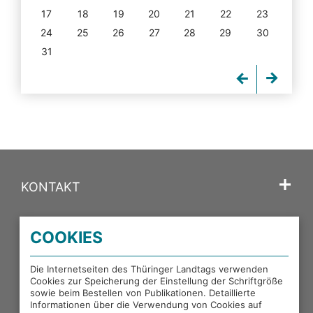
17
18
19
20
21
22
23
24
25
26
27
28
29
30
31
KONTAKT
SPRACHE
COOKIES
PORTALE DES THÜRINGER LANDTAGS
Die Internetseiten des Thüringer Landtags verwenden
Cookies zur Speicherung der Einstellung der Schriftgröße
sowie beim Bestellen von Publikationen. Detaillierte
EXTERNE LINKS
Informationen über die Verwendung von Cookies auf