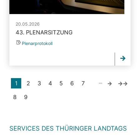
20.05.2026
43. PLENARSITZUNG
Plenarprotokoll
…
1
2
3
4
5
6
7
8
9
SERVICES DES THÜRINGER LANDTAGS