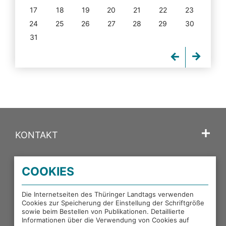
17
18
19
20
21
22
23
24
25
26
27
28
29
30
31
KONTAKT
SPRACHE
COOKIES
PORTALE DES THÜRINGER LANDTAGS
Die Internetseiten des Thüringer Landtags verwenden
Cookies zur Speicherung der Einstellung der Schriftgröße
sowie beim Bestellen von Publikationen. Detaillierte
EXTERNE LINKS
Informationen über die Verwendung von Cookies auf