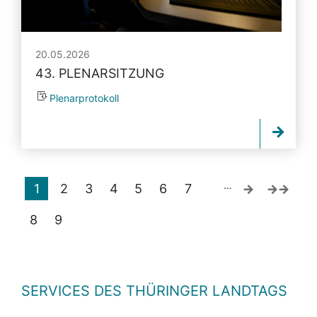
20.05.2026
43. PLENARSITZUNG
Plenarprotokoll
…
1
2
3
4
5
6
7
8
9
SERVICES DES THÜRINGER LANDTAGS