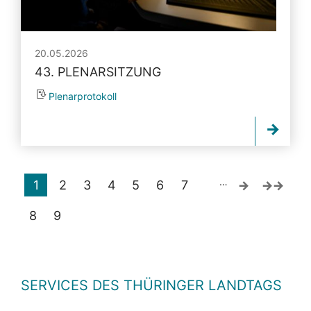
20.05.2026
43. PLENARSITZUNG
Plenarprotokoll
…
1
2
3
4
5
6
7
8
9
SERVICES DES THÜRINGER LANDTAGS