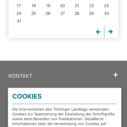
17
18
19
20
21
22
23
24
25
26
27
28
29
30
31
KONTAKT
SPRACHE
COOKIES
PORTALE DES THÜRINGER LANDTAGS
Die Internetseiten des Thüringer Landtags verwenden
Cookies zur Speicherung der Einstellung der Schriftgröße
sowie beim Bestellen von Publikationen. Detaillierte
EXTERNE LINKS
Informationen über die Verwendung von Cookies auf